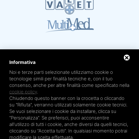
Informativa
Noi e terze parti selezionate utilizziamo cookie o
Mare Termale Bolognese e
Circuito della Salute +
tecnologie simili per finalità tecniche e, con il tuo
sono un marchio di
TRE EFFE s.r.l.
consenso, anche per altre finalità come specificato nella
Sede legale e amministrativa: Via Irnerio 12/2 - 40126 Bologna - Tel/fax 051.4210046
Cod.Fisc e P.IVA 04045610377 - R.E.A. BO n. 334452 - R.I. BO n. 56601 - Cap. Soc.
cookie policy
.
€ 20.000,00 i.v.
Chiudendo questo banner con la crocetta o cliccando
Terme San Petronio - Antalgik - Bodi
su "Rifiuta", verranno utilizzati solamente cookie tecnici.
Terme San Luca - Pluricenter
Se vuoi selezionare i cookie da installare, clicca su
"Personalizza". Se preferisci, puoi acconsentire
Terme Felsinee
all'utilizzo di tutti i cookie, anche diversi da quelli tecnici,
Terme dell’Agriturismo - Villaggio della Salute Più
cliccando su "Accetta tutti". In qualsiasi momento potrai
Terme Acquabios
modificare la scelta effettuata.