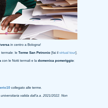
iversa
in centro a Bologna!
o termale: le
Terme San Petronio
[fai il
virtual tour
].
a
con le Notti termali e la
domenica pomeriggio
:
nerio10
collegato alle terme.
niversitaria valida dall’a.a. 2021/2022. Non