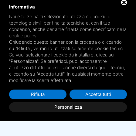
Informativa
Noi e terze parti selezionate utilizziamo cookie o
tecnologie simili per finalità tecniche e, con il tuo
consenso, anche per altre finalità come specificato nella
cookie policy
.
Mare Termale Bolognese e
Circuito della Salute +
sono un marchio di
TRE EFFE s.r.l.
Chiudendo questo banner con la crocetta o cliccando
Sede legale e amministrativa: Via Irnerio 12/2 - 40126 Bologna - Tel/fax 051.4210046
su "Rifiuta", verranno utilizzati solamente cookie tecnici.
Cod.Fisc e P.IVA 04045610377 - R.E.A. BO n. 334452 - R.I. BO n. 56601 - Cap. Soc.
€ 20.000,00 i.v.
Se vuoi selezionare i cookie da installare, clicca su
"Personalizza". Se preferisci, puoi acconsentire
Terme San Petronio - Antalgik - Bodi
all'utilizzo di tutti i cookie, anche diversi da quelli tecnici,
Terme San Luca - Pluricenter
cliccando su "Accetta tutti". In qualsiasi momento potrai
Terme Felsinee
modificare la scelta effettuata.
Terme dell’Agriturismo - Villaggio della Salute Più
Terme Acquabios
Rifiuta
Accetta tutti
Personalizza
Privacy Policy