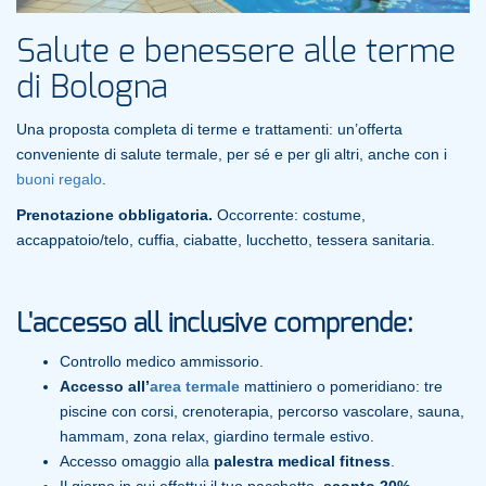
Salute e benessere alle terme
di Bologna
Una proposta completa di terme e trattamenti: un’offerta
conveniente di salute termale, per sé e per gli altri, anche con i
buoni regalo
.
Prenotazione obbligatoria.
Occorrente: costume,
accappatoio/telo, cuffia, ciabatte, lucchetto, tessera sanitaria.
L'accesso all inclusive comprende:
Controllo medico ammissorio.
Accesso all’
area termale
mattiniero o pomeridiano: tre
piscine con corsi, crenoterapia, percorso vascolare, sauna,
hammam, zona relax, giardino termale estivo.
Accesso omaggio alla
palestra medical fitness
.
Il giorno in cui effettui il tuo pacchetto,
sconto 20%