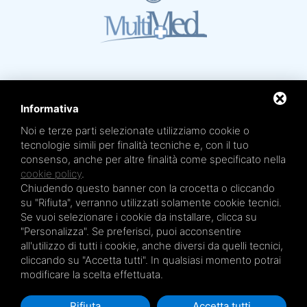
Informativa
Noi e terze parti selezionate utilizziamo cookie o
Mare Termale Bolognese e
Circuito della Salute +
tecnologie simili per finalità tecniche e, con il tuo
sono un marchio di
TRE EFFE s.r.l.
consenso, anche per altre finalità come specificato nella
Sede legale e amministrativa: Via Irnerio 12/2 - 40126 Bologna - Tel/fax 051.4210046
Cod.Fisc e P.IVA 04045610377 - R.E.A. BO n. 334452 - R.I. BO n. 56601 - Cap. Soc.
cookie policy
.
€ 20.000,00 i.v.
Chiudendo questo banner con la crocetta o cliccando
Terme San Petronio - Antalgik - Bodi
su "Rifiuta", verranno utilizzati solamente cookie tecnici.
Terme San Luca - Pluricenter
Se vuoi selezionare i cookie da installare, clicca su
"Personalizza". Se preferisci, puoi acconsentire
Terme Felsinee
all'utilizzo di tutti i cookie, anche diversi da quelli tecnici,
Terme dell’Agriturismo - Villaggio della Salute Più
cliccando su "Accetta tutti". In qualsiasi momento potrai
Terme Acquabios
modificare la scelta effettuata.
Rifiuta
Accetta tutti