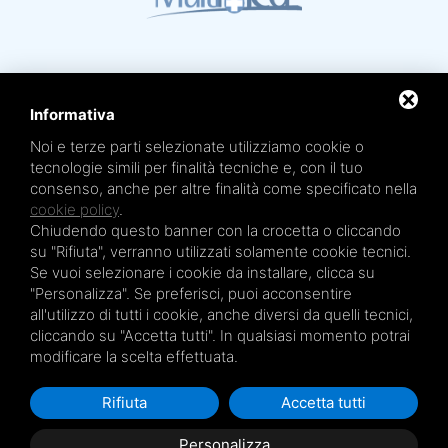
Informativa
Noi e terze parti selezionate utilizziamo cookie o
Mare Termale Bolognese e
Circuito della Salute +
tecnologie simili per finalità tecniche e, con il tuo
sono un marchio di
TRE EFFE s.r.l.
consenso, anche per altre finalità come specificato nella
Sede legale e amministrativa: Via Irnerio 12/2 - 40126 Bologna - Tel/fax 051.4210046
Cod.Fisc e P.IVA 04045610377 - R.E.A. BO n. 334452 - R.I. BO n. 56601 - Cap. Soc.
cookie policy
.
€ 20.000,00 i.v.
Chiudendo questo banner con la crocetta o cliccando
Terme San Petronio - Antalgik - Bodi
su "Rifiuta", verranno utilizzati solamente cookie tecnici.
Terme San Luca - Pluricenter
Se vuoi selezionare i cookie da installare, clicca su
"Personalizza". Se preferisci, puoi acconsentire
Terme Felsinee
all'utilizzo di tutti i cookie, anche diversi da quelli tecnici,
Terme dell’Agriturismo - Villaggio della Salute Più
cliccando su "Accetta tutti". In qualsiasi momento potrai
Terme Acquabios
modificare la scelta effettuata.
Rifiuta
Accetta tutti
Privacy Policy
Personalizza