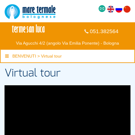
051.382564
Via Agucchi 4/2 (angolo Via Emilia Ponente) - Bologna
BENVENUTI > Virtual tour
Virtual tour