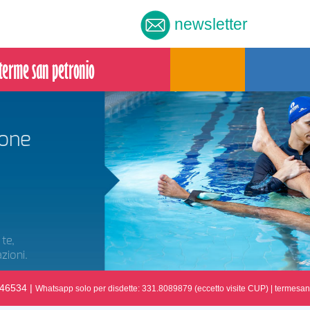
newsletter
e
.246534 |
Whatsapp solo per disdette: 331.8089879 (eccetto visite CUP)
|
termesan