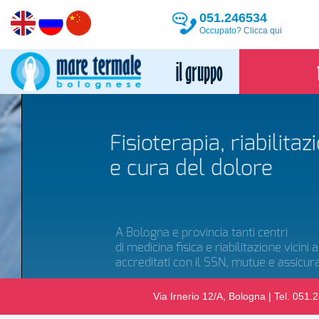
051.246534
Occupato?
Clicca qui
Fisioterapia, riabilitazion
e cura del dolore
Scopri di più
A Bologna e provincia tanti centri
di medicina fisica e riabilitazione vicini a te,
accreditati con il SSN, mutue e assicurazioni.
Via Irnerio 12/A, Bologna | Tel. 051