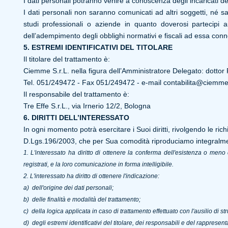
I dati personali potranno venire a conoscenza degli incaricati de
I dati personali non saranno comunicati ad altri soggetti, né s
studi professionali o aziende in quanto doverosi partecipi ai
dell’adempimento degli obblighi normativi e fiscali ad essa conn
5. ESTREMI IDENTIFICATIVI DEL TITOLARE
Il titolare del trattamento è:
Ciemme S.r.L. nella figura dell’Amministratore Delegato: dottor
Tel. 051/249472 - Fax 051/249472 - e-mail
contabilita@ciemme.
Il responsabile del trattamento è:
Tre Effe S.r.L., via Irnerio 12/2, Bologna
6. DIRITTI DELL’INTERESSATO
In ogni momento potrà esercitare i Suoi diritti, rivolgendo le richie
D.Lgs.196/2003, che per Sua comodità riproduciamo integralm
1. L
'interessato ha diritto di ottenere la conferma dell'esistenza o men
registrati, e la loro comunicazione in forma intelligibile.
2. L'interessato ha diritto di ottenere l'indicazione:
a) dell'origine dei dati personali;
b) delle finalità e modalità del trattamento;
c) della logica applicata in caso di trattamento effettuato con l'ausilio di str
d) degli estremi identificativi del titolare, dei responsabili e del rappresen