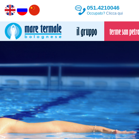
051.4210046
Occupato?
Clicca qui