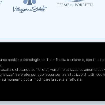
Te
x 051.4210046
Te
iamo cookie o tecnologie simili per finalità tecniche e, con il tuo c
 - Cap. Soc. € 20.000,00 i.v.
Te
y
.
etta o cliccando su "Rifiuta", verranno utilizzati solamente cooki
Te
nalizza". Se preferisci, puoi acconsentire all'utilizzo di tutti i cook
Te
lsiasi momento potrai modificare la scelta effettuata.
Privacy Policy