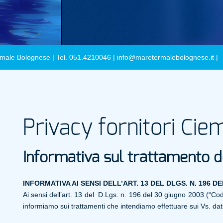
male Bolognese | Tel. 051.4210046 |
info@maretermalebolognese.it
|
Privacy fornitori Ci
Informativa sul
t
rattamento dei
INFORMATIVA AI SENSI DELL’ART. 13 DEL DLGS. N. 196 D
Ai sensi dell’art. 13 del D.Lgs. n. 196 del 30 giugno 2003 (“Codi
informiamo sui trattamenti che intendiamo effettuare sui Vs. dati