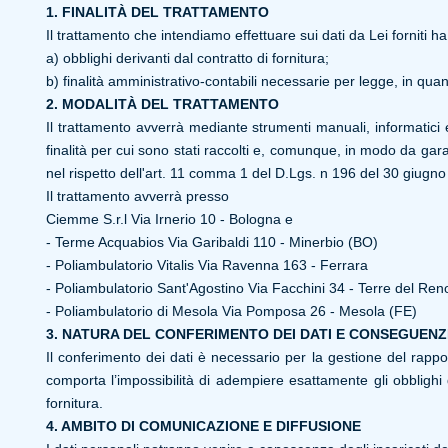
1. FINALITÀ DEL TRATTAMENTO
Il trattamento che intendiamo effettuare sui dati da Lei forniti ha 
a) obblighi derivanti dal contratto di fornitura;
b) finalità amministrativo-contabili necessarie per legge, in qua
2. MODALITÀ DEL TRATTAMENTO
Il trattamento avverrà mediante strumenti manuali, informatici 
finalità per cui sono stati raccolti e, comunque, in modo da garan
nel rispetto dell'art. 11 comma 1 del D.Lgs. n 196 del 30 giugno
Il trattamento avverrà presso
Ciemme S.r.l Via Irnerio 10 - Bologna e
- Terme Acquabios Via Garibaldi 110 - Minerbio (BO)
- Poliambulatorio Vitalis Via Ravenna 163 - Ferrara
- Poliambulatorio Sant'Agostino Via Facchini 34 - Terre del Ren
- Poliambulatorio di Mesola Via Pomposa 26 - Mesola (FE)
3. NATURA DEL CONFERIMENTO DEI DATI E CONSEGUENZE
Il conferimento dei dati è necessario per la gestione del rappo
comporta l’impossibilità di adempiere esattamente gli obblighi 
fornitura.
4. AMBITO DI COMUNICAZIONE E DIFFUSIONE