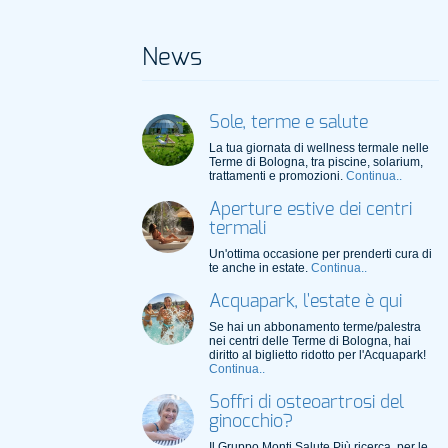
News
Sole, terme e salute
La tua giornata di wellness termale nelle
Terme di Bologna, tra piscine, solarium,
trattamenti e promozioni.
Continua..
Aperture estive dei centri
termali
Un'ottima occasione per prenderti cura di
te anche in estate.
Continua..
Acquapark, l'estate è qui
Se hai un abbonamento terme/palestra
nei centri delle Terme di Bologna, hai
diritto al biglietto ridotto per l'Acquapark!
Continua..
Soffri di osteoartrosi del
ginocchio?
Il Gruppo Monti Salute Più ricerca, per le