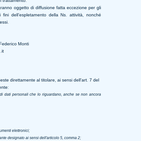
l trattamento.
aranno oggetto di diffusione fatta eccezione per gli
 fini dell’espletamento della Ns. attività, nonché
essi.
 Federico Monti
it
ste direttamente al titolare, ai sensi dell'art. 7 del
ente:
o di dati personali che lo riguardano, anche se non ancora
umenti elettronici;
tante designato ai sensi dell'articolo 5, comma 2;