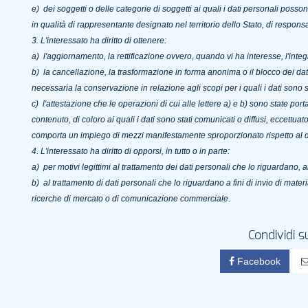
e) dei soggetti o delle categorie di soggetti ai quali i dati personali po
in qualità di rappresentante designato nel territorio dello Stato, di responsab
3. L'interessato ha diritto di ottenere:
a) l'aggiornamento, la rettificazione ovvero, quando vi ha interesse, l'integ
b) la cancellazione, la trasformazione in forma anonima o il blocco dei dati 
necessaria la conservazione in relazione agli scopi per i quali i dati sono st
c) l'attestazione che le operazioni di cui alle lettere a) e b) sono state po
contenuto, di coloro ai quali i dati sono stati comunicati o diffusi, eccettua
comporta un impiego di mezzi manifestamente sproporzionato rispetto al dir
4. L
'interessato ha diritto di opporsi, in tutto o in parte:
a) per motivi legittimi al trattamento dei dati personali che lo riguardano, 
b) al trattamento di dati personali che lo riguardano a fini di invio di mater
ricerche di mercato o di comunicazione commerciale.
Condividi s
Facebook