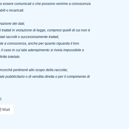
ssono essere comunicati o che possono venirne a conoscenza
ili o incaricati.
razione dei dati;
trattati in violazione di legge, compresi quelli di cui non è
ati raccolti o successivamente trattati;
rtate a conoscenza, anche per quanto riguarda il loro
to il caso in cui tale adempimento si rivela impossibile o
itto tutelato.
ancorché pertinenti allo scopo della raccolta;
iale pubblicitario o di vendita diretta o per il compimento di
u
Mail