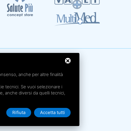
rme San Petronio - Antalgik - Bodi
rme San Luca - Pluricenter
onsenso, anche per altre finalità
rme Felsinee
e tecnici. Se vuoi selezionare i
rme dell’Agriturismo - Villaggio della Salute Più
ie, anche diversi da quelli tecnici,
rme Acquabios
Rifiuta
Accetta tutti