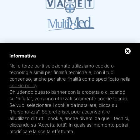
Informativa
Noi e terze parti selezionate utilizziamo cookie o
tecnologie simili per finalità tecniche e, con il tuo
Mare Termale Bolognese e
Circuito della Salute +
consenso, anche per altre finalità come specificato nella
sono un marchio di
TRE EFFE s.r.l.
Sede legale e amministrativa: Via Irnerio 12/2 - 40126 Bologna - Tel/fax 051.4210046
cookie policy
.
Cod.Fisc e P.IVA 04045610377 - R.E.A. BO n. 334452 - R.I. BO n. 56601 - Cap. Soc.
Chiudendo questo banner con la crocetta o cliccando
€ 20.000,00 i.v.
su "Rifiuta", verranno utilizzati solamente cookie tecnici.
Terme San Petronio - Antalgik - Bodi
Se vuoi selezionare i cookie da installare, clicca su
Terme San Luca - Pluricenter
"Personalizza". Se preferisci, puoi acconsentire
Terme Felsinee
all'utilizzo di tutti i cookie, anche diversi da quelli tecnici,
cliccando su "Accetta tutti". In qualsiasi momento potrai
Terme dell’Agriturismo - Villaggio della Salute Più
modificare la scelta effettuata.
Terme Acquabios