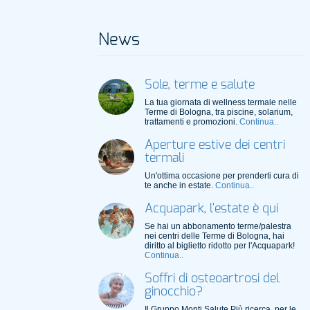
News
Sole, terme e salute
La tua giornata di wellness termale nelle
Terme di Bologna, tra piscine, solarium,
trattamenti e promozioni.
Continua..
Aperture estive dei centri
termali
Un'ottima occasione per prenderti cura di
te anche in estate.
Continua..
Acquapark, l'estate è qui
Se hai un abbonamento terme/palestra
nei centri delle Terme di Bologna, hai
diritto al biglietto ridotto per l'Acquapark!
Continua..
Soffri di osteoartrosi del
ginocchio?
Il Gruppo Monti Salute Più ricerca, per le