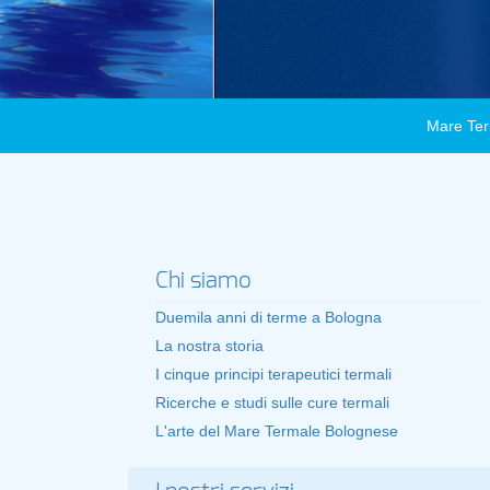
Mare Ter
Chi siamo
Duemila anni di terme a Bologna
La nostra storia
I cinque principi terapeutici termali
Ricerche e studi sulle cure termali
L'arte del Mare Termale Bolognese