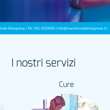
male Bolognese | Tel. 051.4210046 |
info@maretermalebolognese.it
|
I nostri servizi
Cure