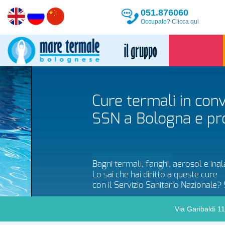
051.876060
Occupato?
Clicca qui
Cure termali in convenzi
SSN a Bologna e provinc
Scopri di più
Bagni termali, fanghi, aerosol e inalazioni, p
Lo sai che hai diritto a queste cure
con il Servizio Sanitario Nazionale? Scopri 
Via Garibaldi 1