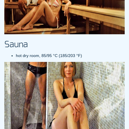
Sauna
hot dry room, 85/95 °C (185/203 °F)