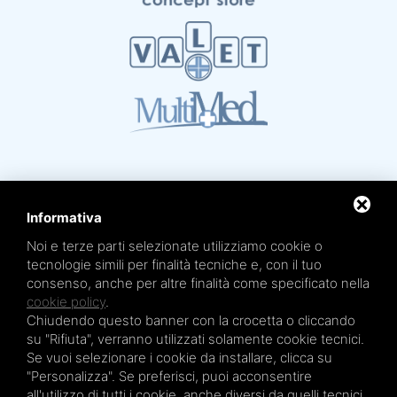
Informativa
Noi e terze parti selezionate utilizziamo cookie o
Mare Termale Bolognese e
Circuito della Salute +
tecnologie simili per finalità tecniche e, con il tuo
sono un marchio di
TRE EFFE s.r.l.
consenso, anche per altre finalità come specificato nella
Sede legale e amministrativa: Via Irnerio 12/2 - 40126 Bologna - Tel/fax 051.4210046
Cod.Fisc e P.IVA 04045610377 - R.E.A. BO n. 334452 - R.I. BO n. 56601 - Cap. Soc.
cookie policy
.
€ 20.000,00 i.v.
Chiudendo questo banner con la crocetta o cliccando
Terme San Petronio - Antalgik - Bodi
su "Rifiuta", verranno utilizzati solamente cookie tecnici.
Terme San Luca - Pluricenter
Se vuoi selezionare i cookie da installare, clicca su
"Personalizza". Se preferisci, puoi acconsentire
Terme Felsinee
all'utilizzo di tutti i cookie, anche diversi da quelli tecnici,