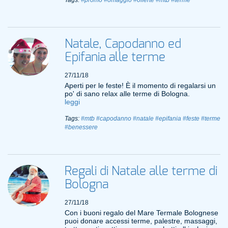
Tags:
#promo
#omaggio
#offerte
#mtb
#terme
Natale, Capodanno ed
Epifania alle terme
27/11/18
Aperti per le feste! È il momento di regalarsi un
po' di sano relax alle terme di Bologna.
leggi
Tags:
#mtb
#capodanno
#natale
#epifania
#feste
#terme
#benessere
Regali di Natale alle terme di
Bologna
27/11/18
Con i buoni regalo del Mare Termale Bolognese
puoi donare accessi terme, palestre, massaggi,