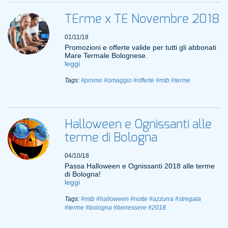
TErme x TE Novembre 2018
01/11/18
Promozioni e offerte valide per tutti gli abbonati
Mare Termale Bolognese.
leggi
Tags:
#promo
#omaggio
#offerte
#mtb
#terme
Halloween e Ognissanti alle
terme di Bologna
04/10/18
Passa Halloween e Ognissanti 2018 alle terme
di Bologna!
leggi
Tags:
#mtb
#halloween
#notte
#azzurra
#stregata
#terme
#bologna
#benessere
#2018