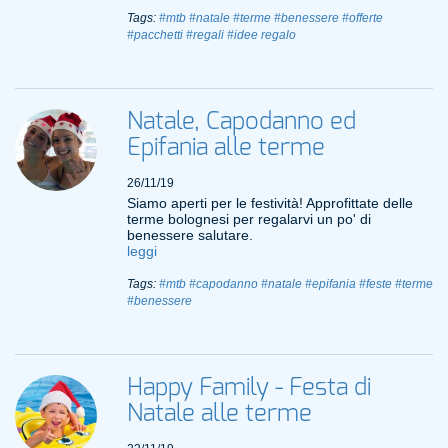
Tags:
#mtb
#natale
#terme
#benessere
#offerte
#pacchetti
#regali
#idee regalo
Natale, Capodanno ed
Epifania alle terme
26/11/19
Siamo aperti per le festività! Approfittate delle
terme bolognesi per regalarvi un po' di
benessere salutare.
leggi
Tags:
#mtb
#capodanno
#natale
#epifania
#feste
#terme
#benessere
Happy Family - Festa di
Natale alle terme