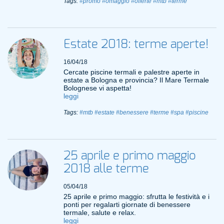
Tags:
#promo
#omaggio
#offerte
#mtb
#terme
Estate 2018: terme aperte!
16/04/18
Cercate piscine termali e palestre aperte in
estate a Bologna e provincia? Il Mare Termale
Bolognese vi aspetta!
leggi
Tags:
#mtb
#estate
#benessere
#terme
#spa
#piscine
25 aprile e primo maggio
2018 alle terme
05/04/18
25 aprile e primo maggio: sfrutta le festività e i
ponti per regalarti giornate di benessere
termale, salute e relax.
leggi