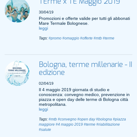
TErme x TE Maggio 2019
30/04/19
Promozioni e offerte valide per tutti gli abbonati
Mare Termale Bolognese.
leggi
Tags:
#promo
#omaggio
#offerte
#mtb
#terme
Bologna, terme millenarie - II
edizione
02/04/19
Il 4 maggio 2019 giornata di studio e
conoscenza: convegno medico, prevenzione in
piazza e open day delle terme di Bologna città
metropolitana.
leggi
Tags:
#mtb
#convegno
#open day
#bologna
#piazza
maggiore
#4 maggio 2019
#terme
#riabilitazione
#salute