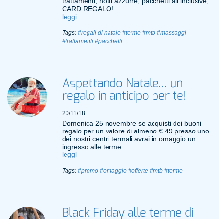
trattamenti, notti azzurre, pacchetti all inclusive,
CARD REGALO!
leggi
Tags:
#regali di natale
#terme
#mtb
#massaggi
#trattamenti
#pacchetti
Aspettando Natale... un
regalo in anticipo per te!
20/11/18
Domenica 25 novembre se acquisti dei buoni
regalo per un valore di almeno € 49 presso uno
dei nostri centri termali avrai in omaggio un
ingresso alle terme.
leggi
Tags:
#promo
#omaggio
#offerte
#mtb
#terme
Black Friday alle terme di