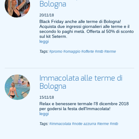
Bologna
20/11/18
Black Friday anche alle terme di Bologna!
Acquista due ingressi giornalieri alle terme e il
secondo lo paghi metà. Offerta al 50% di sconto
sul kit Seterm.
leggi
Tags:
#promo
#omaggio
#offerte
#mtb
#terme
Immacolata alle terme di
Bologna
15/11/18
Relax e benessere termale l'8 dicembre 2018
per godersi la festa dell'Immacolata!
leggi
Tags:
#immacolata
#notte azzurra
#terme
#mtb