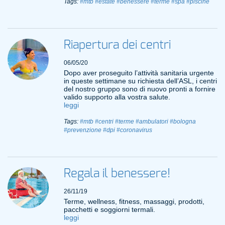
Tags:
#mtb
#estate
#benessere
#terme
#spa
#piscine
Riapertura dei centri
06/05/20
Dopo aver proseguito l’attività sanitaria urgente
in queste settimane su richiesta dell’ASL, i centri
del nostro gruppo sono di nuovo pronti a fornire
valido supporto alla vostra salute.
leggi
Tags:
#mtb
#centri
#terme
#ambulatori
#bologna
#prevenzione
#dpi
#coronavirus
Regala il benessere!
26/11/19
Terme, wellness, fitness, massaggi, prodotti,
pacchetti e soggiorni termali.
leggi