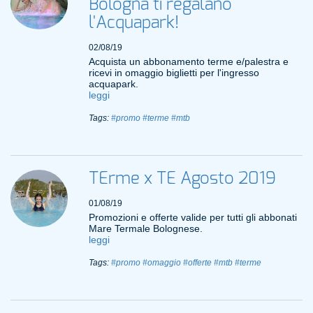
Bologna ti regalano
l'Acquapark!
02/08/19
Acquista un abbonamento terme e/palestra e
ricevi in omaggio biglietti per l'ingresso
acquapark.
leggi
Tags:
#promo
#terme
#mtb
TErme x TE Agosto 2019
01/08/19
Promozioni e offerte valide per tutti gli abbonati
Mare Termale Bolognese.
leggi
Tags:
#promo
#omaggio
#offerte
#mtb
#terme