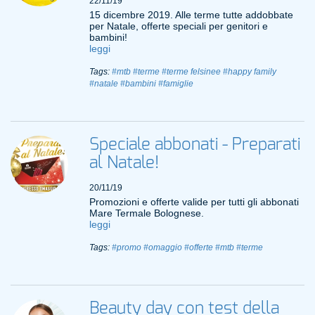
22/11/19
15 dicembre 2019. Alle terme tutte addobbate
per Natale, offerte speciali per genitori e
bambini!
leggi
Tags:
#mtb
#terme
#terme felsinee
#happy family
#natale
#bambini
#famiglie
Speciale abbonati - Preparati
al Natale!
20/11/19
Promozioni e offerte valide per tutti gli abbonati
Mare Termale Bolognese.
leggi
Tags:
#promo
#omaggio
#offerte
#mtb
#terme
Beauty day con test della