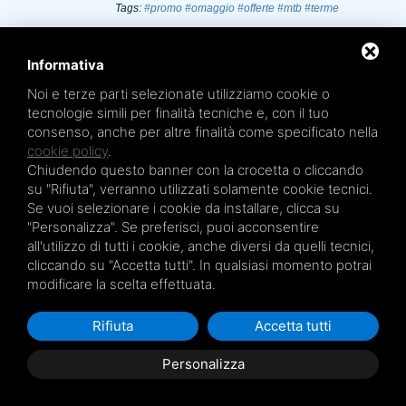
Tags:
#promo
#omaggio
#offerte
#mtb
#terme
Informativa
Carnevale alle terme
Noi e terze parti selezionate utilizziamo cookie o
tecnologie simili per finalità tecniche e, con il tuo
31/01/18
consenso, anche per altre finalità come specificato nella
Mettetevi in costume (da bagno!) per
cookie policy
.
festeggiare il carnevale 2018 alle terme di
Bologna!
Chiudendo questo banner con la crocetta o cliccando
leggi
su "Rifiuta", verranno utilizzati solamente cookie tecnici.
Se vuoi selezionare i cookie da installare, clicca su
Tags:
#mtb
#terme
#bologna
#carnevale
"Personalizza". Se preferisci, puoi acconsentire
all'utilizzo di tutti i cookie, anche diversi da quelli tecnici,
cliccando su "Accetta tutti". In qualsiasi momento potrai
modificare la scelta effettuata.
Terme a Bologna: ci
troviamo in ottime acque
Rifiuta
Accetta tutti
09/01/18
Personalizza
Le Terme a Bologna sono un circuito di 5 centri
nella città e in provincia. I servizi sono mirati alla
salute, prevenzione e benessere globale