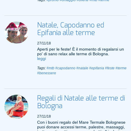
Tags:
#promo
#omaggio
#offerte
#mtb
#terme
Natale, Capodanno ed
Epifania alle terme
27/11/18
Aperti per le feste! È il momento di regalarsi un
po' di sano relax alle terme di Bologna.
leggi
Tags:
#mtb
#capodanno
#natale
#epifania
#feste
#terme
#benessere
Regali di Natale alle terme di
Bologna
27/11/18
Con i buoni regalo del Mare Termale Bolognese
puoi donare accessi terme, palestre, massaggi,