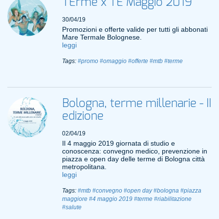
TErme x TE Maggio 2019
30/04/19
Promozioni e offerte valide per tutti gli abbonati
Mare Termale Bolognese.
leggi
Tags:
#promo
#omaggio
#offerte
#mtb
#terme
Bologna, terme millenarie - II
edizione
02/04/19
Il 4 maggio 2019 giornata di studio e
conoscenza: convegno medico, prevenzione in
piazza e open day delle terme di Bologna città
metropolitana.
leggi
Tags:
#mtb
#convegno
#open day
#bologna
#piazza
maggiore
#4 maggio 2019
#terme
#riabilitazione
#salute