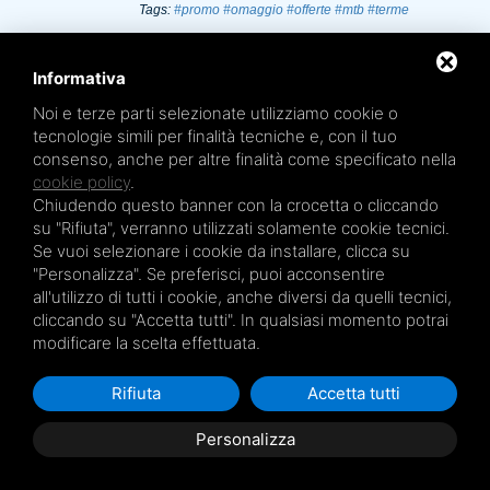
Tags:
#promo
#omaggio
#offerte
#mtb
#terme
Informativa
Carnevale alle terme
Noi e terze parti selezionate utilizziamo cookie o
tecnologie simili per finalità tecniche e, con il tuo
31/01/18
consenso, anche per altre finalità come specificato nella
Mettetevi in costume (da bagno!) per
cookie policy
.
festeggiare il carnevale 2018 alle terme di
Bologna!
Chiudendo questo banner con la crocetta o cliccando
leggi
su "Rifiuta", verranno utilizzati solamente cookie tecnici.
Se vuoi selezionare i cookie da installare, clicca su
Tags:
#mtb
#terme
#bologna
#carnevale
"Personalizza". Se preferisci, puoi acconsentire
all'utilizzo di tutti i cookie, anche diversi da quelli tecnici,
cliccando su "Accetta tutti". In qualsiasi momento potrai
modificare la scelta effettuata.
Terme a Bologna: ci
troviamo in ottime acque
Rifiuta
Accetta tutti
09/01/18
Personalizza
Le Terme a Bologna sono un circuito di 5 centri
nella città e in provincia. I servizi sono mirati alla
salute, prevenzione e benessere globale