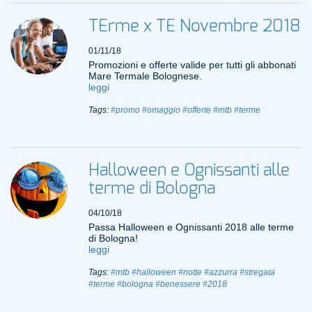
TErme x TE Novembre 2018
01/11/18
Promozioni e offerte valide per tutti gli abbonati
Mare Termale Bolognese.
leggi
Tags:
#promo
#omaggio
#offerte
#mtb
#terme
Halloween e Ognissanti alle
terme di Bologna
04/10/18
Passa Halloween e Ognissanti 2018 alle terme
di Bologna!
leggi
Tags:
#mtb
#halloween
#notte
#azzurra
#stregata
#terme
#bologna
#benessere
#2018