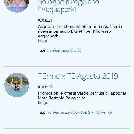
Bologna ti regalano
l'Acquapark!
02/08/19
Acquista un abbonamento terme e/palestra e
ricevi in omaggio biglietti per l'ingresso
acquapark.
leggi
Tags:
#promo
#terme
#mtb
TErme x TE Agosto 2019
01/08/19
Promozioni e offerte valide per tutti gli abbonati
Mare Termale Bolognese.
leggi
Tags:
#promo
#omaggio
#offerte
#mtb
#terme