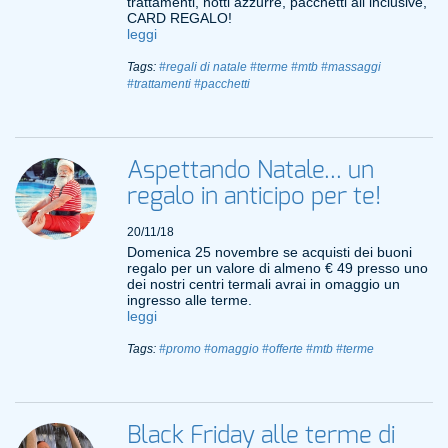
trattamenti, notti azzurre, pacchetti all inclusive,
CARD REGALO!
leggi
Tags:
#regali di natale
#terme
#mtb
#massaggi
#trattamenti
#pacchetti
Aspettando Natale... un
regalo in anticipo per te!
20/11/18
Domenica 25 novembre se acquisti dei buoni
regalo per un valore di almeno € 49 presso uno
dei nostri centri termali avrai in omaggio un
ingresso alle terme.
leggi
Tags:
#promo
#omaggio
#offerte
#mtb
#terme
Black Friday alle terme di