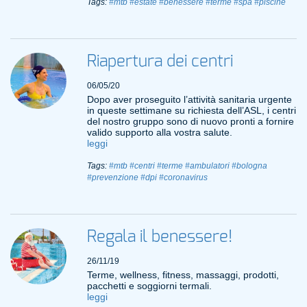
Tags:
#mtb
#estate
#benessere
#terme
#spa
#piscine
Riapertura dei centri
06/05/20
Dopo aver proseguito l’attività sanitaria urgente
in queste settimane su richiesta dell’ASL, i centri
del nostro gruppo sono di nuovo pronti a fornire
valido supporto alla vostra salute.
leggi
Tags:
#mtb
#centri
#terme
#ambulatori
#bologna
#prevenzione
#dpi
#coronavirus
Regala il benessere!
26/11/19
Terme, wellness, fitness, massaggi, prodotti,
pacchetti e soggiorni termali.
leggi