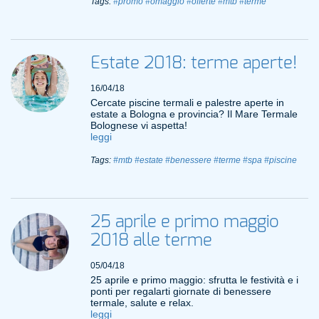
Tags:
#promo
#omaggio
#offerte
#mtb
#terme
Estate 2018: terme aperte!
16/04/18
Cercate piscine termali e palestre aperte in
estate a Bologna e provincia? Il Mare Termale
Bolognese vi aspetta!
leggi
Tags:
#mtb
#estate
#benessere
#terme
#spa
#piscine
25 aprile e primo maggio
2018 alle terme
05/04/18
25 aprile e primo maggio: sfrutta le festività e i
ponti per regalarti giornate di benessere
termale, salute e relax.
leggi