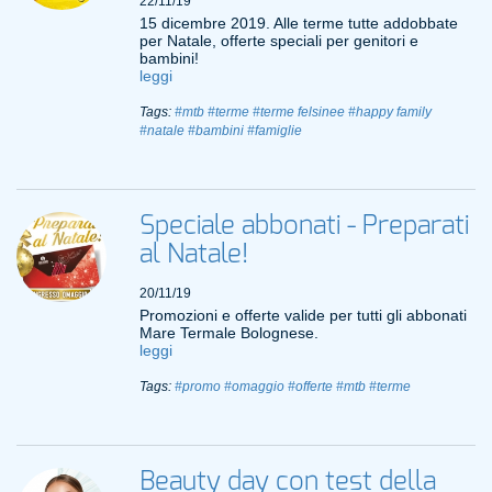
22/11/19
15 dicembre 2019. Alle terme tutte addobbate
per Natale, offerte speciali per genitori e
bambini!
leggi
Tags:
#mtb
#terme
#terme felsinee
#happy family
#natale
#bambini
#famiglie
Speciale abbonati - Preparati
al Natale!
20/11/19
Promozioni e offerte valide per tutti gli abbonati
Mare Termale Bolognese.
leggi
Tags:
#promo
#omaggio
#offerte
#mtb
#terme
Beauty day con test della