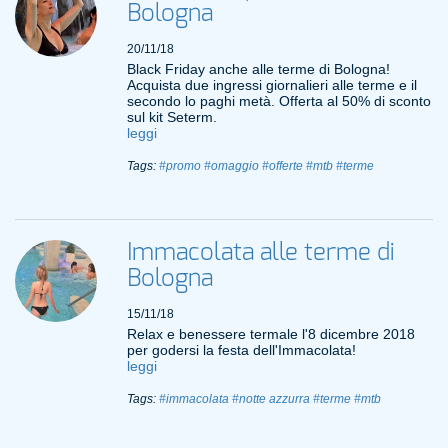
Bologna
20/11/18
Black Friday anche alle terme di Bologna!
Acquista due ingressi giornalieri alle terme e il
secondo lo paghi metà. Offerta al 50% di sconto
sul kit Seterm.
leggi
Tags:
#promo
#omaggio
#offerte
#mtb
#terme
Immacolata alle terme di
Bologna
15/11/18
Relax e benessere termale l'8 dicembre 2018
per godersi la festa dell'Immacolata!
leggi
Tags:
#immacolata
#notte azzurra
#terme
#mtb