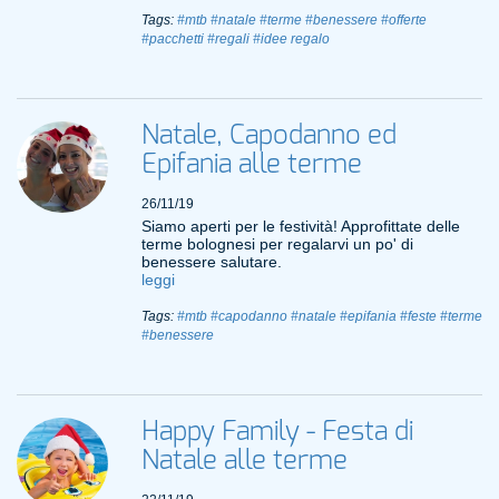
Tags:
#mtb
#natale
#terme
#benessere
#offerte
#pacchetti
#regali
#idee regalo
Natale, Capodanno ed
Epifania alle terme
26/11/19
Siamo aperti per le festività! Approfittate delle
terme bolognesi per regalarvi un po' di
benessere salutare.
leggi
Tags:
#mtb
#capodanno
#natale
#epifania
#feste
#terme
#benessere
Happy Family - Festa di
Natale alle terme