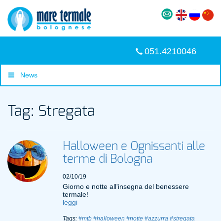
051.4210046
News
Tag: Stregata
Halloween e Ognissanti alle
terme di Bologna
02/10/19
Giorno e notte all'insegna del benessere
termale!
leggi
Tags:
#mtb
#halloween
#notte
#azzurra
#stregata