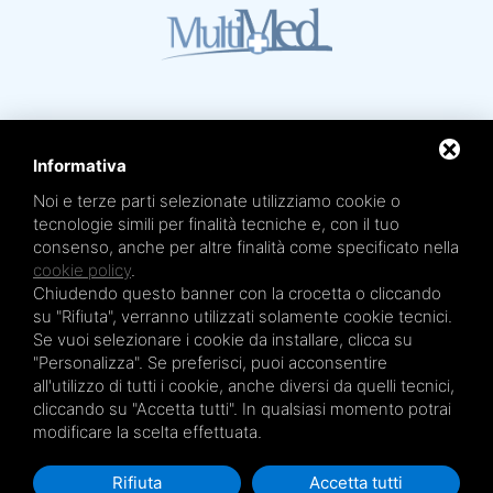
Informativa
Noi e terze parti selezionate utilizziamo cookie o
Mare Termale Bolognese e
Circuito della Salute +
tecnologie simili per finalità tecniche e, con il tuo
sono un marchio di
TRE EFFE s.r.l.
consenso, anche per altre finalità come specificato nella
Sede legale e amministrativa: Via Irnerio 12/2 - 40126 Bologna - Tel/fax 051.4210046
Cod.Fisc e P.IVA 04045610377 - R.E.A. BO n. 334452 - R.I. BO n. 56601 - Cap. Soc.
cookie policy
.
€ 20.000,00 i.v.
Chiudendo questo banner con la crocetta o cliccando
Terme San Petronio - Antalgik - Bodi
su "Rifiuta", verranno utilizzati solamente cookie tecnici.
Terme San Luca - Pluricenter
Se vuoi selezionare i cookie da installare, clicca su
"Personalizza". Se preferisci, puoi acconsentire
Terme Felsinee
all'utilizzo di tutti i cookie, anche diversi da quelli tecnici,
Terme dell’Agriturismo - Villaggio della Salute Più
cliccando su "Accetta tutti". In qualsiasi momento potrai
Terme Acquabios
modificare la scelta effettuata.
Rifiuta
Accetta tutti