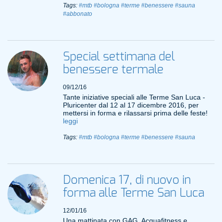
Tags:
#mtb
#bologna
#terme
#benessere
#sauna
#abbonato
Special settimana del
benessere termale
09/12/16
Tante iniziative speciali alle Terme San Luca -
Pluricenter dal 12 al 17 dicembre 2016, per
mettersi in forma e rilassarsi prima delle feste!
leggi
Tags:
#mtb
#bologna
#terme
#benessere
#sauna
Domenica 17, di nuovo in
forma alle Terme San Luca
12/01/16
Una mattinata con GAG, Acquafitness e