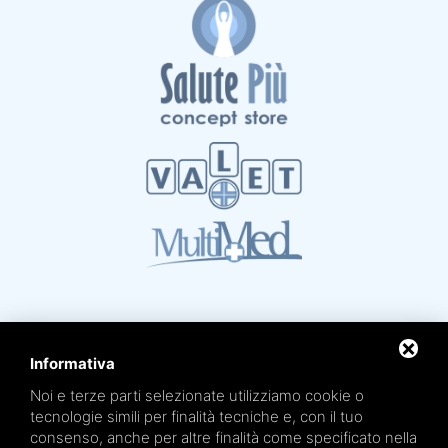
Informativa
Noi e terze parti selezionate utilizziamo cookie o
Mare Termale Bolognese e
Circuito della Salute +
tecnologie simili per finalità tecniche e, con il tuo
sono un marchio di
TRE EFFE s.r.l.
consenso, anche per altre finalità come specificato nella
Sede legale e amministrativa: Via Irnerio 12/2 - 40126 Bologna - Tel/fax 051.4210046