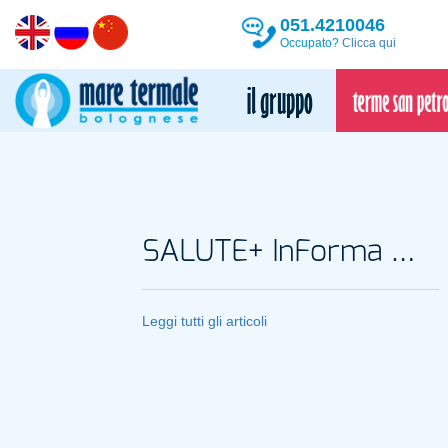
051.4210046
Occupato?
Clicca qui
SALUTE+ InForma Magazine
Leggi tutti gli articoli