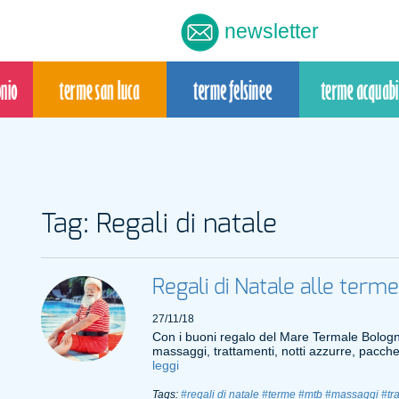
newsletter
Tag: Regali di natale
Regali di Natale alle term
27/11/18
Con i buoni regalo del Mare Termale Bologn
massaggi, trattamenti, notti azzurre, pacch
leggi
Tags:
#regali di natale
#terme
#mtb
#massaggi
#tr