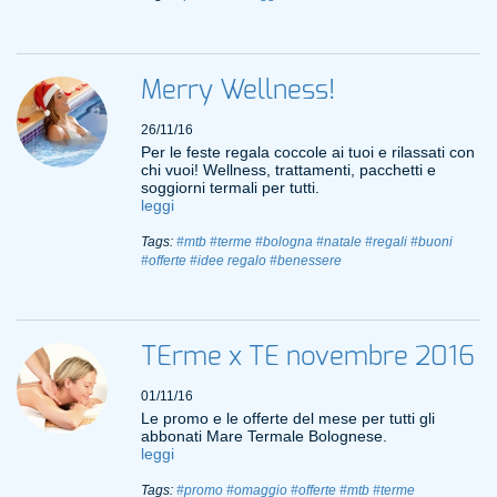
Merry Wellness!
26/11/16
Per le feste regala coccole ai tuoi e rilassati con
chi vuoi! Wellness, trattamenti, pacchetti e
soggiorni termali per tutti.
leggi
Tags:
#mtb
#terme
#bologna
#natale
#regali
#buoni
#offerte
#idee regalo
#benessere
TErme x TE novembre 2016
01/11/16
Le promo e le offerte del mese per tutti gli
abbonati Mare Termale Bolognese.
leggi
Tags:
#promo
#omaggio
#offerte
#mtb
#terme