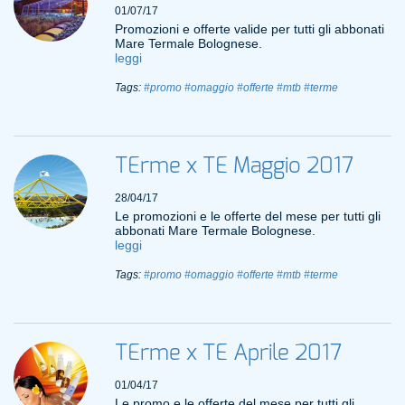
01/07/17
Promozioni e offerte valide per tutti gli abbonati
Mare Termale Bolognese.
leggi
Tags:
#promo
#omaggio
#offerte
#mtb
#terme
TErme x TE Maggio 2017
28/04/17
Le promozioni e le offerte del mese per tutti gli
abbonati Mare Termale Bolognese.
leggi
Tags:
#promo
#omaggio
#offerte
#mtb
#terme
TErme x TE Aprile 2017
01/04/17
Le promo e le offerte del mese per tutti gli