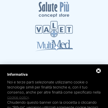
Informativa
Noi e terze parti selezionate utilizziamo cookie o
Mare Termale Bolognese e
Circuito della Salute +
tecnologie simili per finalità tecniche e, con il tuo
sono un marchio di
TRE EFFE s.r.l.
consenso, anche per altre finalità come specificato nella
Sede legale e amministrativa: Via Irnerio 12/2 - 40126 Bologna - Tel/fax 051.4210046
Cod.Fisc e P.IVA 04045610377 - R.E.A. BO n. 334452 - R.I. BO n. 56601 - Cap. Soc.
cookie policy
.
€ 20.000,00 i.v.
Chiudendo questo banner con la crocetta o cliccando
Terme San Petronio - Antalgik - Bodi
su "Rifiuta", verranno utilizzati solamente cookie tecnici.