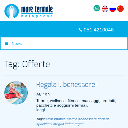
051.4210046
News
Tag: Offerte
Regala il benessere!
26/11/19
Terme, wellness, fitness, massaggi, prodotti,
pacchetti e soggiorni termali.
leggi
Tags:
#mtb
#natale
#terme
#benessere
#offerte
#pacchetti
#regali
#idee regalo