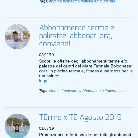
Tags:
#promo
#omaggio
#offerte
#mtb
#terme
Abbonamento terme e
palestre: abbonati ora,
conviene!
02/09/19
Scopri le offerte degli abbonamenti terme e/o
palestre del centri del Mare Termale Bolognese:
corsi in piscina termale, fitness e wellness per la
tua salute!
leggi
Tags:
#terme
#palestre
#abbonamento
#offerte
#mtb
TErme x TE Agosto 2019
01/08/19
Promozioni e offerte valide per tutti gli abbonati