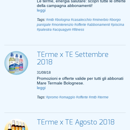
Le terme, energia salutare: scopri tutte le offerte
della campagna abbonamenti!
leggi
Tags:
#mtb
#bologna
#casalecchio
#minerbio
#borgo
panigale
#monterenzio
#offerte
#abbonamenti
#piscina
#palestra
#acquagym
#fitness
TErme x TE Settembre
2018
31/08/18
Promozioni e offerte valide per tutti gli abbonati
Mare Termale Bolognese.
leggi
Tags:
#promo
#omaggio
#offerte
#mtb
#terme
TErme x TE Agosto 2018