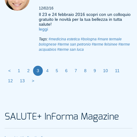
12/02/16
Il 23 e 24 febbraio 2016 scopri con un colloquio
gratuito le novità per la tua bellezza in tutta
salute!
leggi
Tags:
#medicina estetica
#bologna
#mare termale
bolognese
#terme san petronio
#terme felsinee
#terme
acquabios
#terme san luca
<
1
2
3
4
5
6
7
8
9
10
11
12
13
>
SALUTE+ InForma Magazine