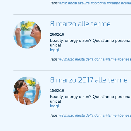
Tags:
#mtb
#notti azzurre
#bologna
#gruppo
#cena
8 marzo alle terme
26/02/16
Beauty, energy o zen? Quest'anno personali
unica!
leggi
Tags:
#8 marzo
#festa della donna
#terme
#beness
8 marzo 2017 alle terme
15/02/16
Beauty, energy o zen? Quest'anno personali
unica!
leggi
Tags:
#8 marzo
#festa della donna
#terme
#beness