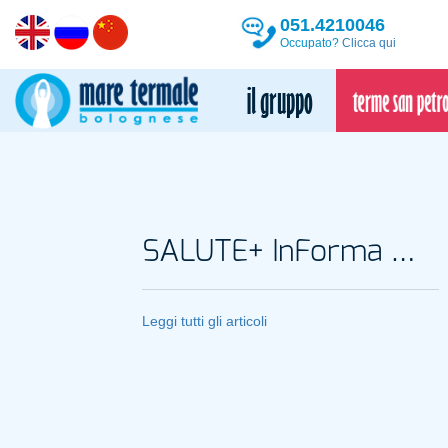
051.4210046
Occupato?
Clicca qui
SALUTE+ InForma Magazine
Leggi tutti gli articoli