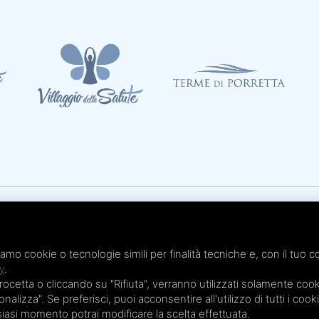
Te
x 051.4210046
Te
 - Cap. Soc. € 20.000,00 i.v.
iamo cookie o tecnologie simili per finalità tecniche e, con il tuo c
Te
y
.
Te
etta o cliccando su "Rifiuta", verranno utilizzati solamente cooki
Te
nalizza". Se preferisci, puoi acconsentire all'utilizzo di tutti i cook
lsiasi momento potrai modificare la scelta effettuata.