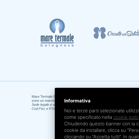
Mare Termale Bolognese e
Circuito della Salute +
Informativa
sono un marchio di
TRE EFFE s.r.l.
Sede legale e amministrativa: Via Irnerio 12/2 - 40126 Bologna - Tel/fa
Cod.Fisc e P.IVA 04045610377 - R.E.A. BO n. 334452 - R.I. BO n. 56601
Noi e terze parti selezionate utilizz
come specificato nella
cookie polic
Chiudendo questo banner con la croc
cookie da installare, clicca su "Perso
cliccando su "Accetta tutti". In qua