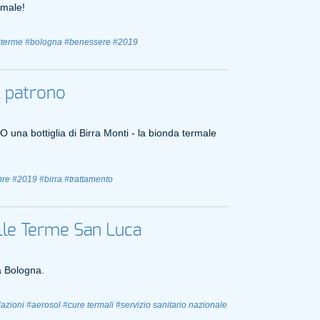
rmale!
#terme
#bologna
#benessere
#2019
il patrono
 una bottiglia di Birra Monti - la bionda termale
bre
#2019
#birra
#trattamento
 alle Terme San Luca
a Bologna.
lazioni
#aerosol
#cure termali
#servizio sanitario nazionale