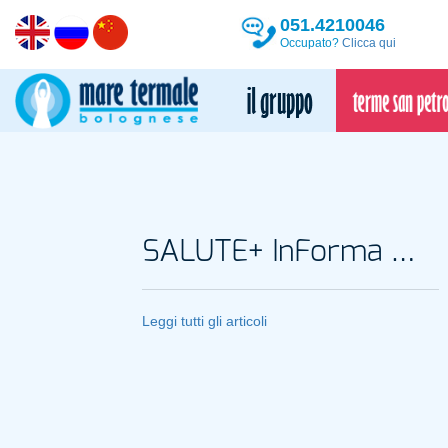
051.4210046
Occupato?
Clicca qui
SALUTE+ InForma Magazine
Leggi tutti gli articoli