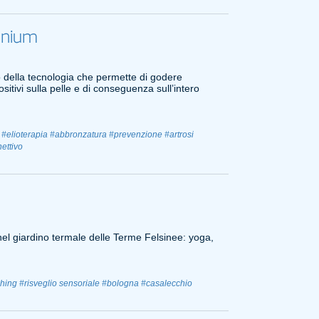
enium
o della tecnologia che permette di godere
itivi sulla pelle e di conseguenza sull’intero
#elioterapia
#abbronzatura
#prevenzione
#artrosi
ettivo
 nel giardino termale delle Terme Felsinee: yoga,
ching
#risveglio sensoriale
#bologna
#casalecchio