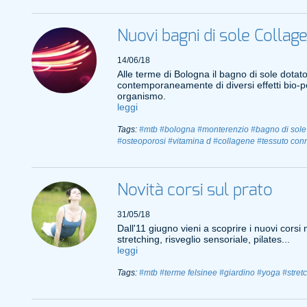
Nuovi bagni di sole Collag
14/06/18
Alle terme di Bologna il bagno di sole dotat
contemporaneamente di diversi effetti bio-pos
organismo.
leggi
Tags:
#mtb
#bologna
#monterenzio
#bagno di sole
#osteoporosi
#vitamina d
#collagene
#tessuto conn
Novità corsi sul prato
31/05/18
Dall'11 giugno vieni a scoprire i nuovi corsi
stretching, risveglio sensoriale, pilates...
leggi
Tags:
#mtb
#terme felsinee
#giardino
#yoga
#stret