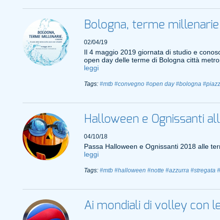
Bologna, terme millenarie -
02/04/19
Il 4 maggio 2019 giornata di studio e cono
open day delle terme di Bologna città metro
leggi
Tags:
#mtb
#convegno
#open day
#bologna
#piaz
Halloween e Ognissanti al
04/10/18
Passa Halloween e Ognissanti 2018 alle te
leggi
Tags:
#mtb
#halloween
#notte
#azzurra
#stregata
Ai mondiali di volley con 