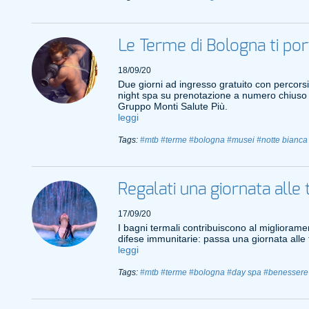
Le Terme di Bologna ti po
18/09/20
Due giorni ad ingresso gratuito con percorsi
night spa su prenotazione a numero chiuso of
Gruppo Monti Salute Più.
leggi
Tags:
#mtb
#terme
#bologna
#musei
#notte bianca
Regalati una giornata alle
17/09/20
I bagni termali contribuiscono al miglioramen
difese immunitarie: passa una giornata alle
leggi
Tags:
#mtb
#terme
#bologna
#day spa
#benessere