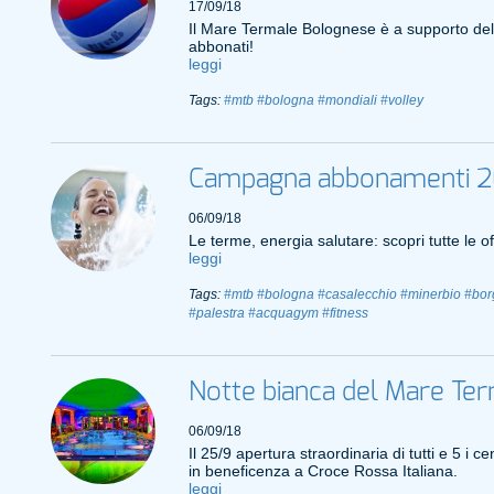
17/09/18
Il Mare Termale Bolognese è a supporto della
abbonati!
leggi
Tags:
#mtb
#bologna
#mondiali
#volley
Campagna abbonamenti 2
06/09/18
Le terme, energia salutare: scopri tutte le
leggi
Tags:
#mtb
#bologna
#casalecchio
#minerbio
#bor
#palestra
#acquagym
#fitness
Notte bianca del Mare Te
06/09/18
Il 25/9 apertura straordinaria di tutti e 5 i 
in beneficenza a Croce Rossa Italiana.
leggi