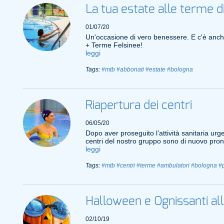
La tua estate alle terme d
01/07/20
Un'occasione di vero benessere. E c'è anc
+ Terme Felsinee!
leggi
Tags:
#mtb
#abbonati
#estate
#bologna
Riapertura dei centri
06/05/20
Dopo aver proseguito l’attività sanitaria urg
centri del nostro gruppo sono di nuovo pronti
leggi
Tags:
#mtb
#centri
#terme
#ambulatori
#bologna
#
Halloween e Ognissanti al
02/10/19