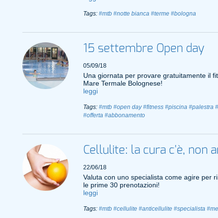
Tags:
#mtb
#notte bianca
#terme
#bologna
15 settembre Open day
05/09/18
Una giornata per provare gratuitamente il fit
Mare Termale Bolognese!
leggi
Tags:
#mtb
#open day
#fitness
#piscina
#palestra
#
#offerta
#abbonamento
Cellulite: la cura c'è, non 
22/06/18
Valuta con uno specialista come agire per ri
le prime 30 prenotazioni!
leggi
Tags:
#mtb
#cellulite
#anticellulite
#specialista
#me