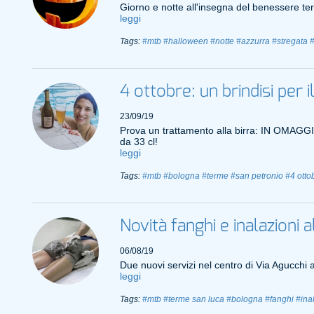
Giorno e notte all'insegna del benessere te
leggi
Tags:
#mtb
#halloween
#notte
#azzurra
#stregata
4 ottobre: un brindisi per 
23/09/19
Prova un trattamento alla birra: IN OMAGGIO
da 33 cl!
leggi
Tags:
#mtb
#bologna
#terme
#san petronio
#4 otto
Novità fanghi e inalazioni
06/08/19
Due nuovi servizi nel centro di Via Agucchi 
leggi
Tags:
#mtb
#terme san luca
#bologna
#fanghi
#ina