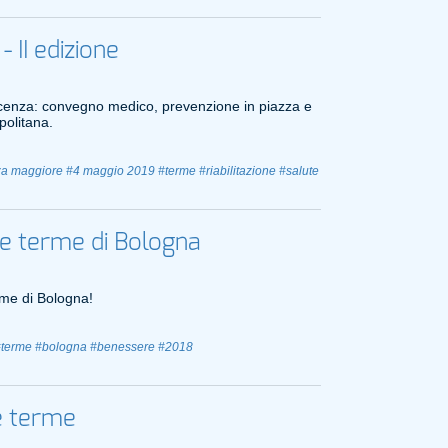
 II edizione
scenza: convegno medico, prevenzione in piazza e
politana.
za maggiore
#4 maggio 2019
#terme
#riabilitazione
#salute
le terme di Bologna
rme di Bologna!
#terme
#bologna
#benessere
#2018
le terme