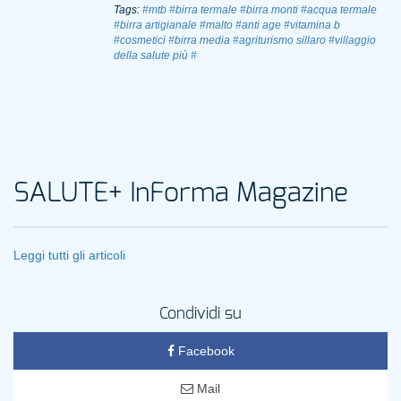
Tags:
#mtb
#birra termale
#birra monti
#acqua termale
#birra artigianale
#malto
#anti age
#vitamina b
#cosmetici
#birra media
#agriturismo sillaro
#villaggio
della salute più
#
SALUTE+ InForma Magazine
Leggi tutti gli articoli
Condividi su
Facebook
Mail