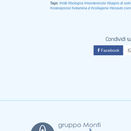
Tags:
#mtb
#bologna
#monterenzio
#bagno di sole
#osteoporosi
#vitamina d
#collagene
#tessuto conn
Condividi s
Facebook