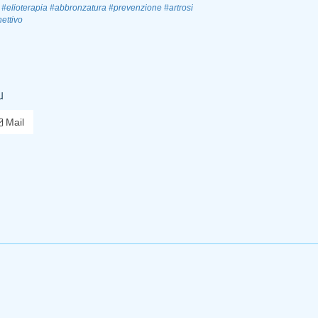
#elioterapia
#abbronzatura
#prevenzione
#artrosi
ettivo
u
Mail