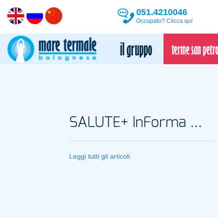
051.4210046
Occupato?
Clicca qui
SALUTE+ InForma Magazine
Leggi tutti gli articoli