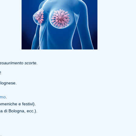
d esaurimento scorte.
!
lognese.
smo
.
meniche e festivi).
 di Bologna, ecc.).