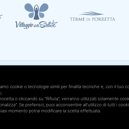
Te
x 051.4210046
Te
iamo cookie o tecnologie simili per finalità tecniche e, con il tuo c
 - Cap. Soc. € 20.000,00 i.v.
Te
y
.
etta o cliccando su "Rifiuta", verranno utilizzati solamente cooki
Te
nalizza". Se preferisci, puoi acconsentire all'utilizzo di tutti i cook
Te
lsiasi momento potrai modificare la scelta effettuata.
Privacy Policy