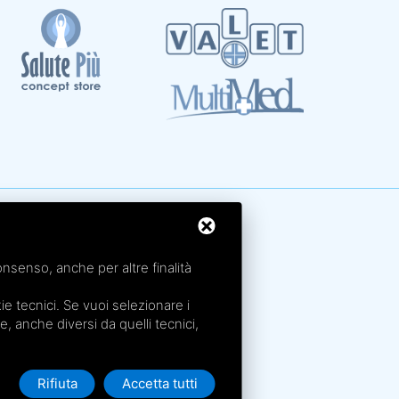
rme San Petronio - Antalgik - Bodi
rme San Luca - Pluricenter
onsenso, anche per altre finalità
rme Felsinee
e tecnici. Se vuoi selezionare i
rme dell’Agriturismo - Villaggio della Salute Più
ie, anche diversi da quelli tecnici,
rme Acquabios
Rifiuta
Accetta tutti