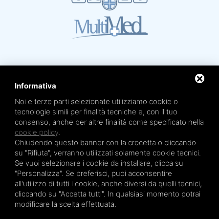
Informativa
Noi e terze parti selezionate utilizziamo cookie o
Mare Termale Bolognese e
Circuito della Salute +
tecnologie simili per finalità tecniche e, con il tuo
sono un marchio di
TRE EFFE s.r.l.
consenso, anche per altre finalità come specificato nella
Sede legale e amministrativa: Via Irnerio 12/2 - 40126 Bologna - Tel/fax 051.4210046
Cod.Fisc e P.IVA 04045610377 - R.E.A. BO n. 334452 - R.I. BO n. 56601 - Cap. Soc.
cookie policy
.
€ 20.000,00 i.v.
Chiudendo questo banner con la crocetta o cliccando
Terme San Petronio - Antalgik - Bodi
su "Rifiuta", verranno utilizzati solamente cookie tecnici.
Terme San Luca - Pluricenter
Se vuoi selezionare i cookie da installare, clicca su
"Personalizza". Se preferisci, puoi acconsentire
Terme Felsinee
all'utilizzo di tutti i cookie, anche diversi da quelli tecnici,
Terme dell’Agriturismo - Villaggio della Salute Più
cliccando su "Accetta tutti". In qualsiasi momento potrai
Terme Acquabios
modificare la scelta effettuata.