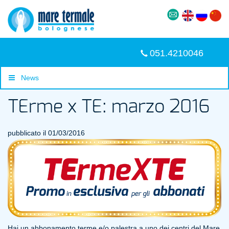
051.4210046
News
TErme x TE: marzo 2016
pubblicato il 01/03/2016
Hai un abbonamento terme e/o palestra a uno dei centri del Mare