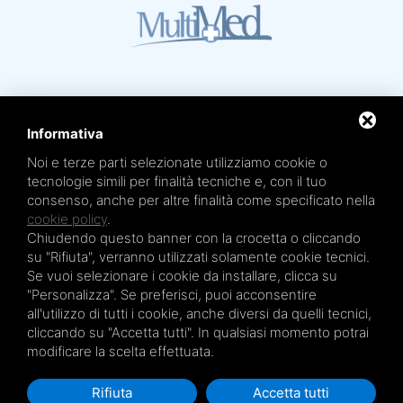
Informativa
Noi e terze parti selezionate utilizziamo cookie o
Mare Termale Bolognese e
Circuito della Salute +
tecnologie simili per finalità tecniche e, con il tuo
sono un marchio di
TRE EFFE s.r.l.
consenso, anche per altre finalità come specificato nella
Sede legale e amministrativa: Via Irnerio 12/2 - 40126 Bologna - Tel/fax 051.4210046
Cod.Fisc e P.IVA 04045610377 - R.E.A. BO n. 334452 - R.I. BO n. 56601 - Cap. Soc.
cookie policy
.
€ 20.000,00 i.v.
Chiudendo questo banner con la crocetta o cliccando
Terme San Petronio - Antalgik - Bodi
su "Rifiuta", verranno utilizzati solamente cookie tecnici.
Terme San Luca - Pluricenter
Se vuoi selezionare i cookie da installare, clicca su
"Personalizza". Se preferisci, puoi acconsentire
Terme Felsinee
all'utilizzo di tutti i cookie, anche diversi da quelli tecnici,
Terme dell’Agriturismo - Villaggio della Salute Più
cliccando su "Accetta tutti". In qualsiasi momento potrai
Terme Acquabios
modificare la scelta effettuata.
Rifiuta
Accetta tutti