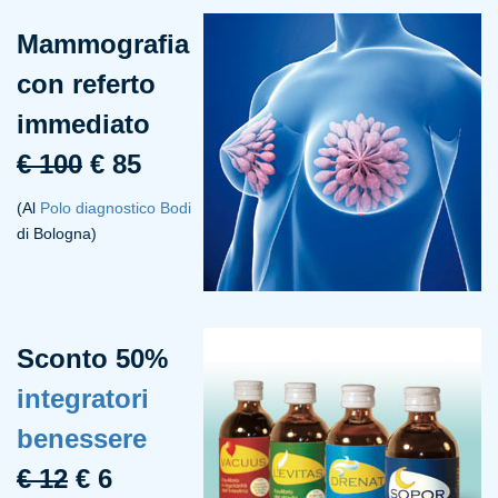
Mammografia
con referto
immediato
€ 100
€ 85
(Al
Polo diagnostico Bodi
di Bologna)
Sconto 50%
integratori
benessere
€ 12
€ 6