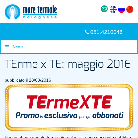
051.4210046
News
TErme x TE: maggio 2016
pubblicato il 28/03/2016
Hai un abbonamento terme e/o palestra a uno dei centri del Mare