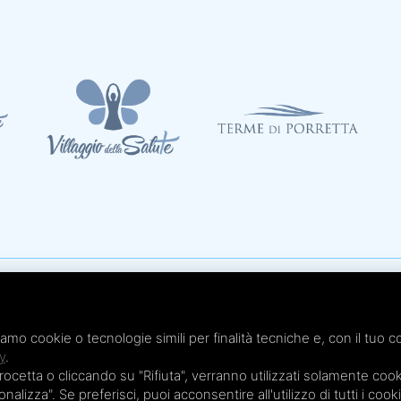
Te
x 051.4210046
Te
iamo cookie o tecnologie simili per finalità tecniche e, con il tuo c
 - Cap. Soc. € 20.000,00 i.v.
Te
y
.
etta o cliccando su "Rifiuta", verranno utilizzati solamente cooki
Te
nalizza". Se preferisci, puoi acconsentire all'utilizzo di tutti i cook
Te