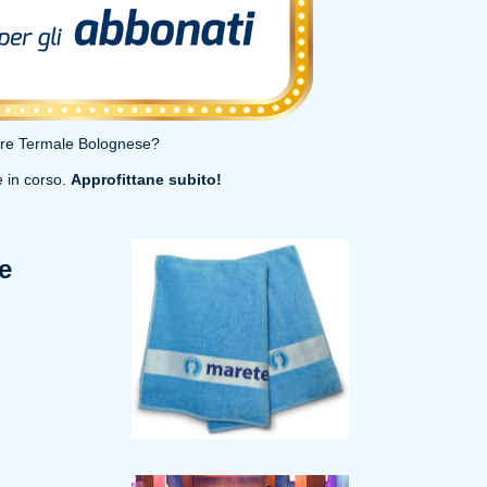
are Termale Bolognese?
e in corso.
Approfittane subito!
e