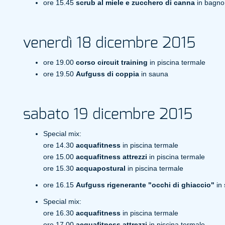
ore 15.45
scrub al miele e zucchero di canna
in bagno
venerdì 18 dicembre 2015
ore 19.00
corso circuit training
in piscina termale
ore 19.50
Aufguss di coppia
in sauna
sabato 19 dicembre 2015
Special mix:
ore 14.30
acquafitness
in piscina termale
ore 15.00
acquafitness attrezzi
in piscina termale
ore 15.30
acquapostural
in piscina termale
ore 16.15
Aufguss rigenerante "occhi di ghiaccio"
in
Special mix:
ore 16.30
acquafitness
in piscina termale
ore 17.00
acquafitness attrezzi
in piscina termale