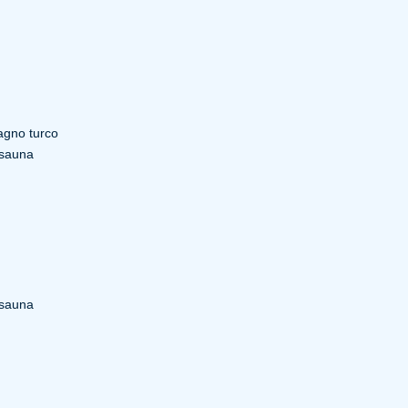
agno turco
 sauna
 sauna