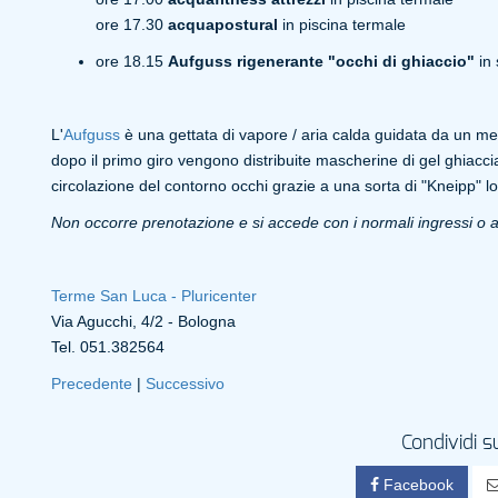
ore 17.30
acquapostural
in piscina termale
ore 18.15
Aufguss rigenerante "occhi di ghiaccio"
in
L'
Aufguss
è una gettata di vapore / aria calda guidata da un mei
dopo il primo giro vengono distribuite mascherine di gel ghiaccia
circolazione del contorno occhi grazie a una sorta di "Kneipp" lo
Non occorre prenotazione e si accede con i normali ingressi o 
Terme San Luca - Pluricenter
Via Agucchi, 4/2 - Bologna
Tel. 051.382564
Precedente
|
Successivo
Condividi s
Facebook