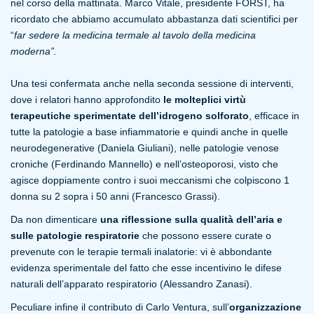
nel corso della mattinata. Marco Vitale, presidente FORST, ha
ricordato che abbiamo accumulato abbastanza dati scientifici per
“
far sedere la medicina termale al tavolo della medicina
moderna”.
Una tesi confermata anche nella seconda sessione di interventi,
dove i relatori hanno approfondito
le molteplici virtù
terapeutiche sperimentate dell’idrogeno solforato
, efficace in
tutte la patologie a base infiammatorie e quindi anche in quelle
neurodegenerative (Daniela Giuliani), nelle patologie venose
croniche (Ferdinando Mannello) e nell’osteoporosi, visto che
agisce doppiamente contro i suoi meccanismi che colpiscono 1
donna su 2 sopra i 50 anni (Francesco Grassi).
Da non dimenticare
una riflessione sulla qualità dell’aria e
sulle patologie respiratorie
che possono essere curate o
prevenute con le terapie termali inalatorie: vi è abbondante
evidenza sperimentale del fatto che esse incentivino le difese
naturali dell’apparato respiratorio (Alessandro Zanasi).
Peculiare infine il contributo di Carlo Ventura, sull’
organizzazione