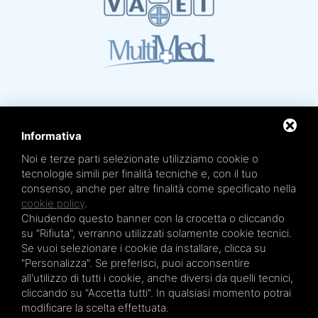
Informativa
Noi e terze parti selezionate utilizziamo cookie o
Mare Termale Bolognese e
Circuito della Salute +
tecnologie simili per finalità tecniche e, con il tuo
sono un marchio di
TRE EFFE s.r.l.
consenso, anche per altre finalità come specificato nella
Sede legale e amministrativa: Via Irnerio 12/2 - 40126 Bologna - Tel/fax 051.4210046
Cod.Fisc e P.IVA 04045610377 - R.E.A. BO n. 334452 - R.I. BO n. 56601 - Cap. Soc.
cookie policy
.
€ 20.000,00 i.v.
Chiudendo questo banner con la crocetta o cliccando
Terme San Petronio - Antalgik - Bodi
su "Rifiuta", verranno utilizzati solamente cookie tecnici.
Terme San Luca - Pluricenter
Se vuoi selezionare i cookie da installare, clicca su
"Personalizza". Se preferisci, puoi acconsentire
Terme Felsinee
all'utilizzo di tutti i cookie, anche diversi da quelli tecnici,
Terme dell’Agriturismo - Villaggio della Salute Più
cliccando su "Accetta tutti". In qualsiasi momento potrai
Terme Acquabios
modificare la scelta effettuata.