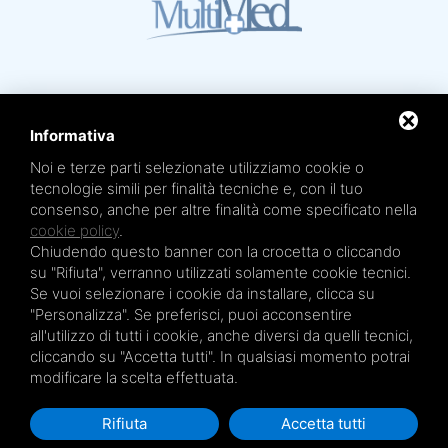
Informativa
Noi e terze parti selezionate utilizziamo cookie o
Mare Termale Bolognese e
Circuito della Salute +
tecnologie simili per finalità tecniche e, con il tuo
sono un marchio di
TRE EFFE s.r.l.
consenso, anche per altre finalità come specificato nella
Sede legale e amministrativa: Via Irnerio 12/2 - 40126 Bologna - Tel/fax 051.4210046
Cod.Fisc e P.IVA 04045610377 - R.E.A. BO n. 334452 - R.I. BO n. 56601 - Cap. Soc.
cookie policy
.
€ 20.000,00 i.v.
Chiudendo questo banner con la crocetta o cliccando
Terme San Petronio - Antalgik - Bodi
su "Rifiuta", verranno utilizzati solamente cookie tecnici.
Terme San Luca - Pluricenter
Se vuoi selezionare i cookie da installare, clicca su
"Personalizza". Se preferisci, puoi acconsentire
Terme Felsinee
all'utilizzo di tutti i cookie, anche diversi da quelli tecnici,
Terme dell’Agriturismo - Villaggio della Salute Più
cliccando su "Accetta tutti". In qualsiasi momento potrai
Terme Acquabios
modificare la scelta effettuata.
Rifiuta
Accetta tutti
Privacy Policy