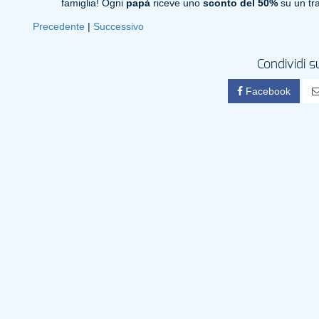
famiglia! Ogni
papà
riceve uno
sconto del 50%
su un tra
Precedente
|
Successivo
Condividi s
Facebook