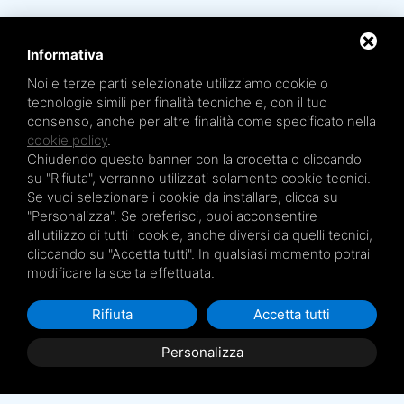
Informativa
Noi e terze parti selezionate utilizziamo cookie o
tecnologie simili per finalità tecniche e, con il tuo
Mare Termale Bolognese e
Circuito della Salute +
consenso, anche per altre finalità come specificato nella
sono un marchio di
TRE EFFE s.r.l.
Sede legale e amministrativa: Via Irnerio 12/2 - 40126 Bologna - Tel/fax 051.4210046
cookie policy
.
Cod.Fisc e P.IVA 04045610377 - R.E.A. BO n. 334452 - R.I. BO n. 56601 - Cap. Soc.
Chiudendo questo banner con la crocetta o cliccando
€ 20.000,00 i.v.
su "Rifiuta", verranno utilizzati solamente cookie tecnici.
Terme San Petronio - Antalgik - Bodi
Se vuoi selezionare i cookie da installare, clicca su
Terme San Luca - Pluricenter
"Personalizza". Se preferisci, puoi acconsentire
Terme Felsinee
all'utilizzo di tutti i cookie, anche diversi da quelli tecnici,
cliccando su "Accetta tutti". In qualsiasi momento potrai
Terme dell’Agriturismo - Villaggio della Salute Più
modificare la scelta effettuata.
Terme Acquabios
Rifiuta
Accetta tutti
Privacy Policy
Personalizza