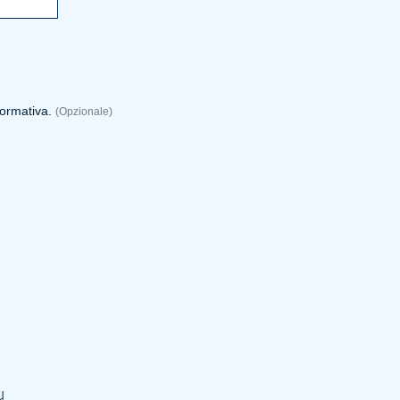
formativa.
(Opzionale)
u