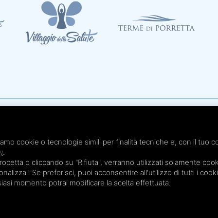
Te
x 051.4210046
Te
iamo cookie o tecnologie simili per finalità tecniche e, con il tuo c
 - Cap. Soc. € 20.000,00 i.v.
Te
y
.
etta o cliccando su "Rifiuta", verranno utilizzati solamente cooki
Te
nalizza". Se preferisci, puoi acconsentire all'utilizzo di tutti i cook
Te
lsiasi momento potrai modificare la scelta effettuata.
Privacy Policy