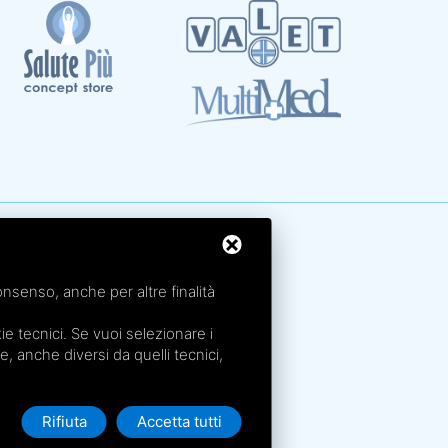
rme San Petronio - Antalgik - Bodi
rme San Luca - Pluricenter
onsenso, anche per altre finalità
rme Felsinee
e tecnici. Se vuoi selezionare i
rme dell’Agriturismo - Villaggio della Salute Più
ie, anche diversi da quelli tecnici,
rme Acquabios
Rifiuta
Accetta tutti