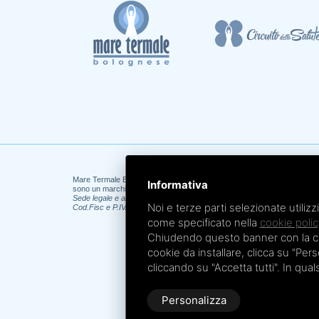
Mare Termale Bolognese e
Circuito della Salute +
Informativa
sono un marchio di
TRE EFFE s.r.l.
Sede legale e amministrativa: Via Irnerio 12/2 - 40126 Bologna - Tel/fa
Noi e terze parti selezionate utilizz
Cod.Fisc e P.IVA 04045610377 - R.E.A. BO n. 334452 - R.I. BO n. 56601
come specificato nella
cookie polic
Chiudendo questo banner con la croc
cookie da installare, clicca su "Perso
cliccando su "Accetta tutti". In qua
Personalizza