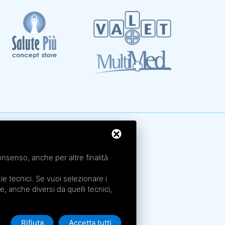
rme San Petronio - Antalgik - Bodi
rme San Luca - Pluricenter
onsenso, anche per altre finalità
rme Felsinee
rme dell’Agriturismo - Villaggio della Salute Più
e tecnici. Se vuoi selezionare i
ie, anche diversi da quelli tecnici,
rme Acquabios
Rifiuta
Accetta tutti