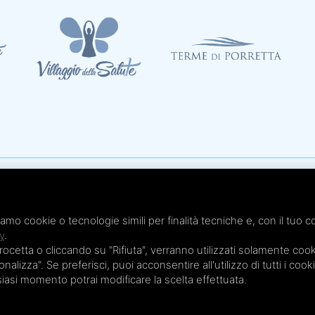
Te
x 051.4210046
Te
iamo cookie o tecnologie simili per finalità tecniche e, con il tuo c
 - Cap. Soc. € 20.000,00 i.v.
Te
y
.
Te
etta o cliccando su "Rifiuta", verranno utilizzati solamente cooki
nalizza". Se preferisci, puoi acconsentire all'utilizzo di tutti i cook
Te
lsiasi momento potrai modificare la scelta effettuata.
Privacy Policy