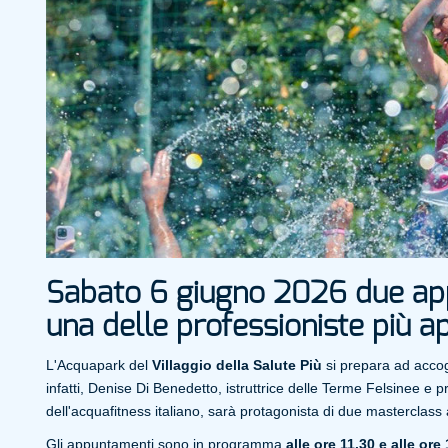
Sabato 6 giugno 2026 due app
una delle professioniste più a
L'Acquapark del
Villaggio della Salute Più
si prepara ad accog
infatti, Denise Di Benedetto, istruttrice delle Terme Felsinee e 
dell'acquafitness italiano, sarà protagonista di due masterclass a
Gli appuntamenti sono in programma
alle ore 11.30 e alle ore